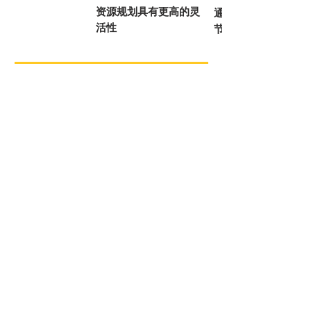
资源规划具有更高的灵
通过更智能的团队结
活性
节省成本