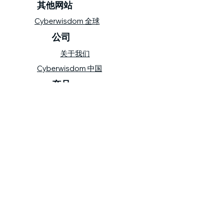
其他网站
Cyberwisdom 全球
公司
关于我们
Cyberwisdom 中国
产品
wizBank
​保持联系
联系我们
网站导航
隐私政策
©
1999- 2023
版权归汇思网络亚
洲有限公司所有
©
1999- 2023
版权归汇思网络亚