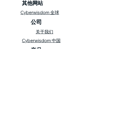
其他网站
Cyberwisdom 全球
公司
关于我们
Cyberwisdom 中国
产品
wizBank
​保持联系
联系我们
网站导航
隐私政策
©
1999- 2023
版权归汇思网络亚
洲有限公司所有
©
1999- 2023
版权归汇思网络亚